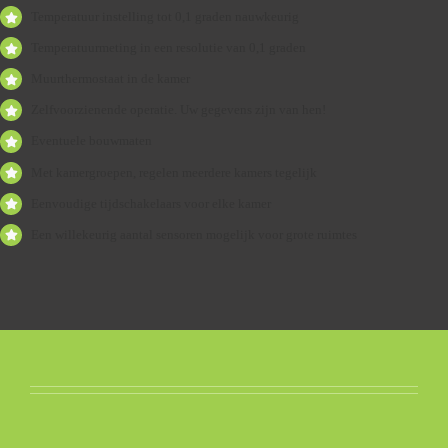
Temperatuur instelling tot 0,1 graden nauwkeurig
Temperatuurmeting in een resolutie van 0,1 graden
Muurthermostaat in de kamer
Zelfvoorzienende operatie. Uw gegevens zijn van hen!
Eventuele bouwmaten
Met kamergroepen, regelen meerdere kamers tegelijk
Eenvoudige tijdschakelaars voor elke kamer
Een willekeurig aantal sensoren mogelijk voor grote ruimtes