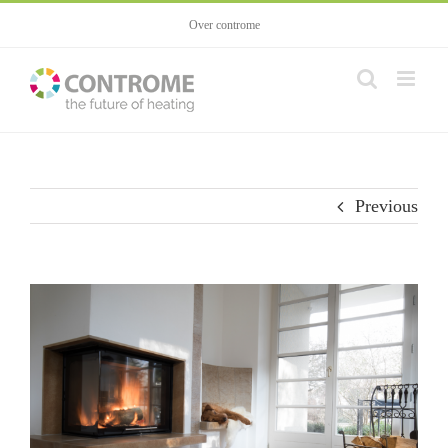
Skip
Over controme
to
content
Previous
View
Larger
Image