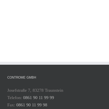
über
Speichersensoren
Einfache
Solaranlage
CONTROME GMBH
Josefstraße 7, 83278 Traunstein
Telefon:
0861 90 11 99 99
Fax:
0861 90 11 99 98