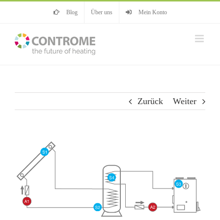
Zum
Blog
Über uns
Mein Konto
Inhalt
springen
Zurück
Weiter
View
Larger
Image