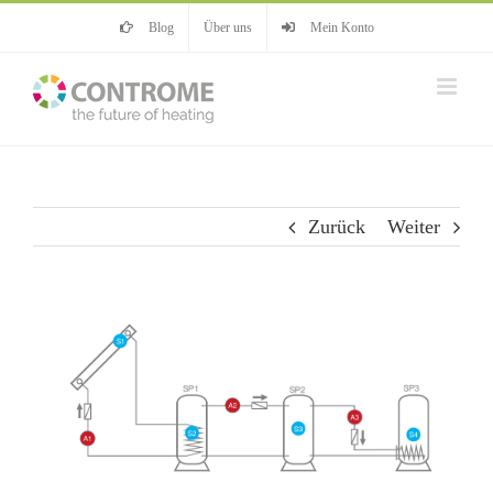
Zum
Blog
Über uns
Mein Konto
Inhalt
springen
Zurück
Weiter
View
Larger
Image