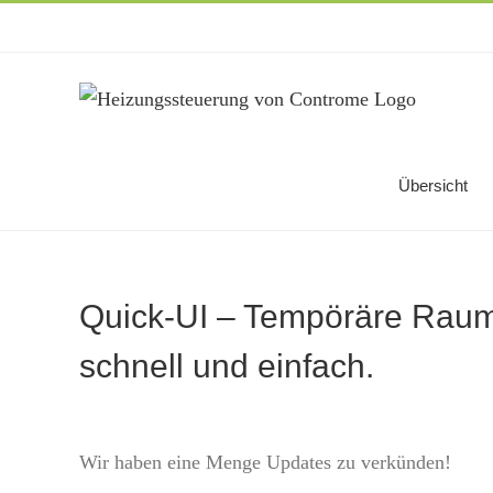
Zum
Inhalt
springen
Übersicht
Quick-UI – Tempöräre Raum
schnell und einfach.
Zeige
grösseres
Wir haben eine Menge Updates zu verkünden!