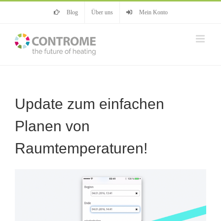
Zum
Blog
Über uns
Mein Konto
Inhalt
springen
Update zum einfachen
Planen von
Raumtemperaturen!
Zeige
grösseres
Bild