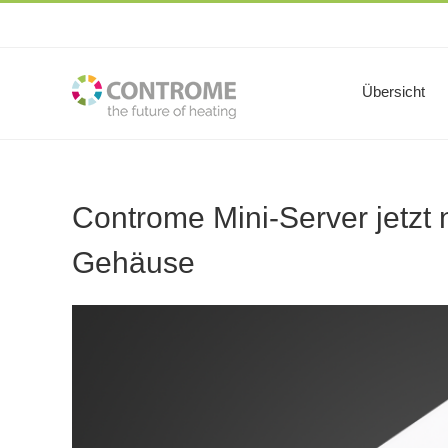
Zum
Inhalt
springen
Übersicht
Controme Mini-Server jetzt 
Gehäuse
Zeige
grösseres
Bild