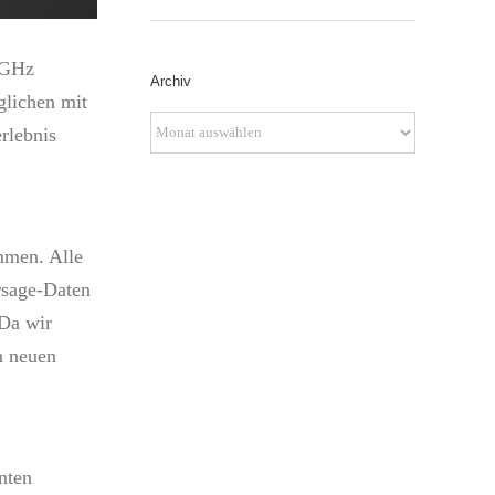
 GHz
Archiv
glichen mit
Archiv
rlebnis
mmen. Alle
rsage-Daten
 Da wir
m neuen
nten