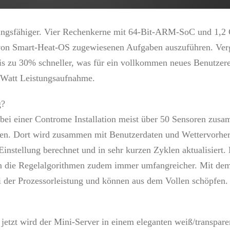
stungsfähiger. Vier Rechenkerne mit 64-Bit-ARM-SoC und 1,2
 von Smart-Heat-OS zugewiesenen Aufgaben auszuführen. Ver
is zu 30% schneller, was für ein vollkommen neues Benutzere
4 Watt Leistungsaufnahme.
g?
ei einer Controme Installation meist über 50 Sensoren zusa
en. Dort wird zusammen mit Benutzerdaten und Wettervorhe
nstellung berechnet und in sehr kurzen Zyklen aktualisiert.
en die Regelalgorithmen zudem immer umfangreicher. Mit de
ei der Prozessorleistung und können aus dem Vollen schöpfen.
jetzt wird der Mini-Server in einem eleganten weiß/transpare