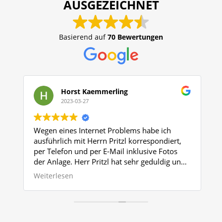
AUSGEZEICHNET
Basierend auf
70 Bewertungen
Horst Kaemmerling
2023-03-27
Wegen eines Internet Problems habe ich
Wir ha
ausführlich mit Herrn Pritzl korrespondiert,
und es 
per Telefon und per E-Mail inklusive Fotos
Thermo
der Anlage. Herr Pritzl hat sehr geduldig und
runter
kompetent mit mir über das Problem
unzuve
Weiterlesen
Weiter
gesprochen und dazu beigetragen, dass ich
fallen 
nach dem Tod meines Mannes die Anlage
aber d
besser kennenlernen konnte.
behobe
aufzus